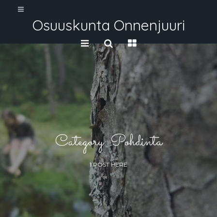
Osuuskunta Onnenjuuri
Category: Pohdinta
1 POST HERE