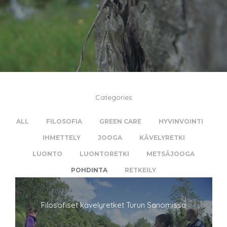
Categories
ALL
FILOSOFIA
GREEN CARE
HYVINVOINTI
IHMETTELY
JOOGA
KÄVELYRETKI
LUONTO
LUONTORETKI
METSÄJOOGA
POHDINTA
RETKEILY
Filosofiset kävelyretket Turun Sanomissa