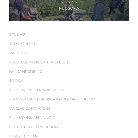
21.7.2016
FILOSOFIA
ETUSIVU
TAPAHTUMAT
PALVELUT
LUONTOHYVINVOINTIPALVELUT
KANSANPERINNE
JOOGA
MUSIIKIN OHJELMAPALVELUT
SUDENKORENTOKUISKAAJA & KORPINHEIMO
TWELVE BAR RAVENS
TILAUSRYHMÄHINNASTO
KESTOTEKO CONSULTING
OTA YHTEYTTÄ!