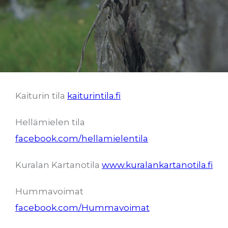
Kaiturin tila
kaiturintila.fi
Hellämielen tila
facebook.com/hellamielentila
Kuralan Kartanotila
www.kuralankartanotila.fi
Hummavoimat
facebook.com/Hummavoimat